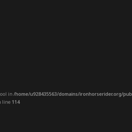
bool in
/home/u928435563/domains/ironhorserider.org/publ
 line
114