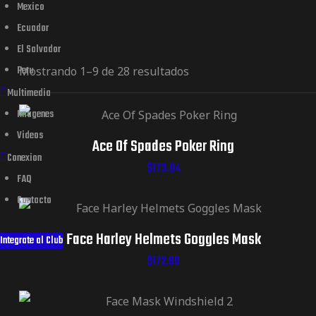
Mexico
Ecuador
El Salvador
Peru
Mostrando 1–9 de 28 resultados
Multimedia
Imagenes
Videos
Ace Of Spades Poker Ring
Conexion
$
173.04
FAQ
Contacto
Face Harley Helmets Goggles Mask
Integrate al Club
$
172.60