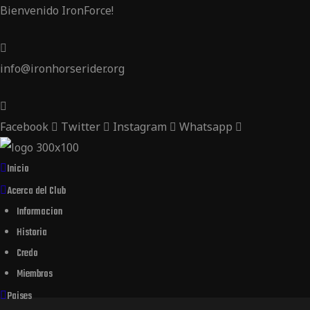
Bienvenido IronForce!
ider
 Rider
info@ironhorserider.org
der
Facebook
Twitter
Instagram
Whatsapp
Inicio
Acerca del Club
Informacion
Historia
Credo
Miembros
Paises