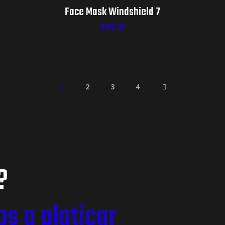
Face Mask Windshield 7
$
192.76
1
2
3
4
?
s a platicar